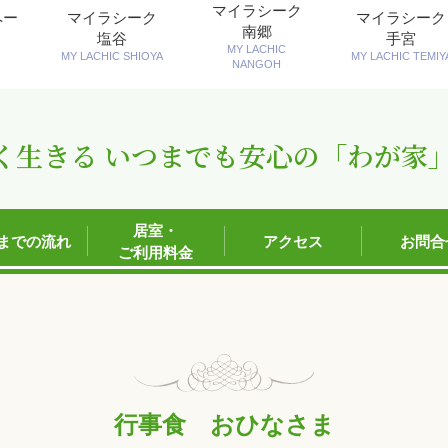
マイラシーク
ペー
マイラシーク
マイラシーク
南郷
塩谷
手宮
MY LACHIC
MY LACHIC SHIOYA
MY LACHIC TEMIY
NANGOH
く生きる いつまでも安心の「わが家
居室・
までの流れ
アクセス
お問合
ご利用料金
行事食 おひなさま