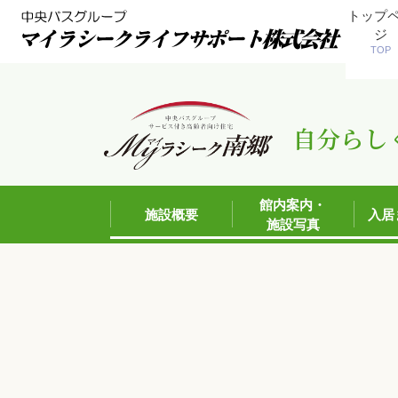
トップ
ジ
TOP
自分らし
館内案内・
施設概要
入居
施設写真