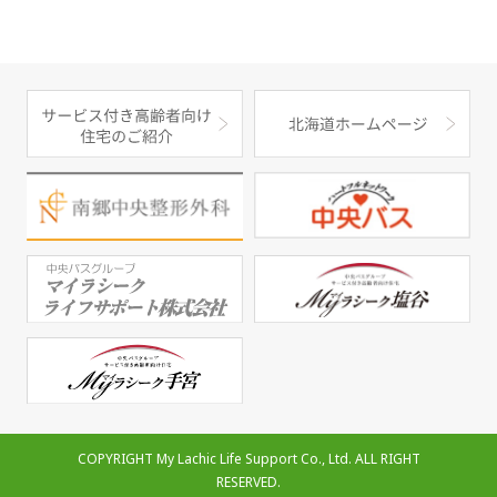
COPYRIGHT My Lachic Life Support Co., Ltd. ALL RIGHT
RESERVED.