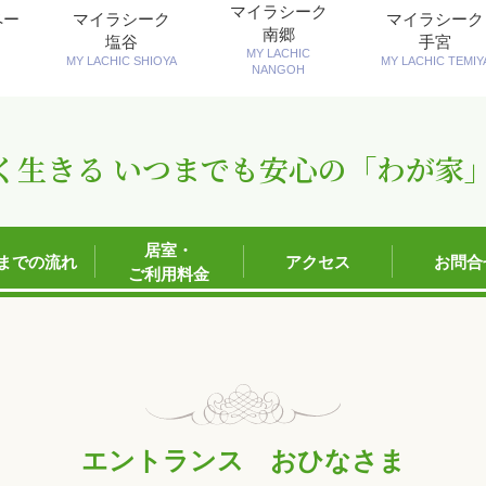
マイラシーク
ペー
マイラシーク
マイラシーク
南郷
塩谷
手宮
MY LACHIC
MY LACHIC SHIOYA
MY LACHIC TEMIY
NANGOH
く生きる いつまでも安心の「わが家
居室・
までの流れ
アクセス
お問合
ご利用料金
エントランス おひなさま