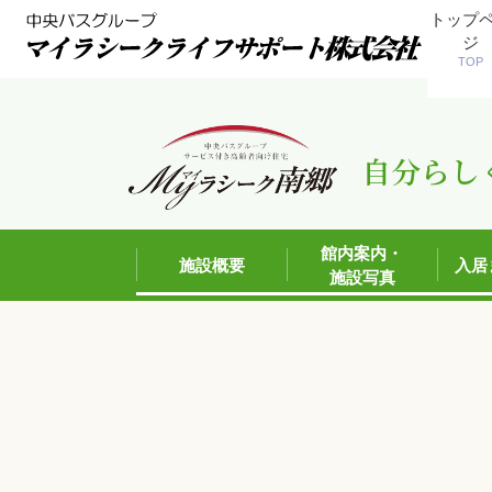
トップ
ジ
TOP
自分らし
館内案内・
施設概要
入居
施設写真