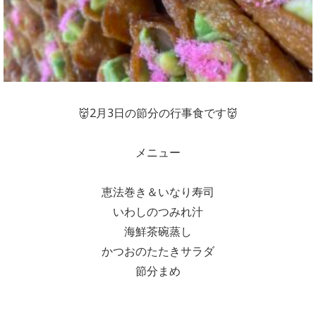
👹2月3日の節分の行事食です👹

メニュー

恵法巻き＆いなり寿司

いわしのつみれ汁

海鮮茶碗蒸し

かつおのたたきサラダ

節分まめ
