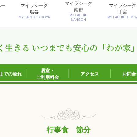
マイラシーク
ペー
マイラシーク
マイラシーク
南郷
塩谷
手宮
MY LACHIC
MY LACHIC SHIOYA
MY LACHIC TEMIY
NANGOH
く生きる いつまでも安心の「わが家
居室・
までの流れ
アクセス
お問合
ご利用料金
行事食 節分