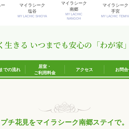
マイラシーク
ペー
マイラシーク
マイラシーク
南郷
塩谷
手宮
MY LACHIC
MY LACHIC SHIOYA
MY LACHIC TEMIY
NANGOH
く生きる いつまでも安心の「わが家
居室・
までの流れ
アクセス
お問合
ご利用料金
プチ花見をマイラシーク南郷ステイで。