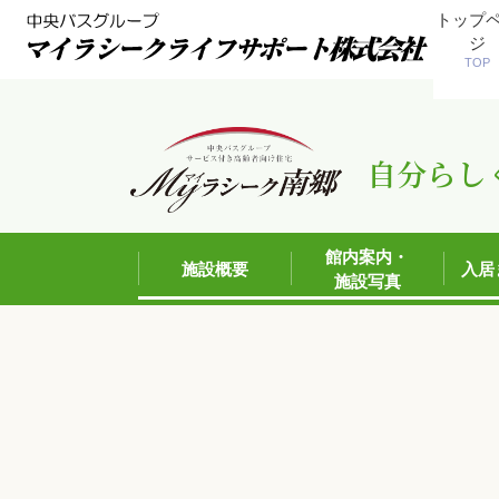
トップ
ジ
TOP
自分らし
館内案内・
施設概要
入居
施設写真