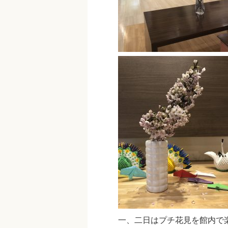
一、二日はプチ花見を館内で