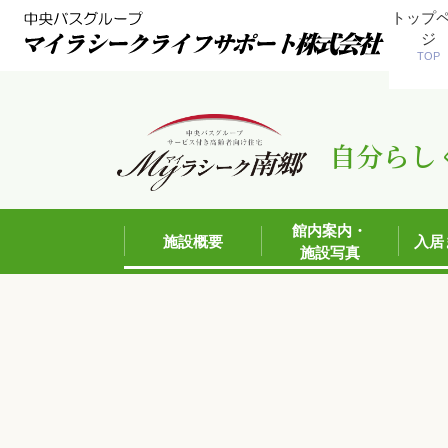
トップ
ジ
TOP
自分らし
館内案内・
施設概要
入居
施設写真