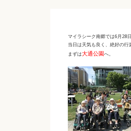
マイラシーク南郷では6月28
当日は天気も良く、絶好の行
大通公園
まずは
へ。