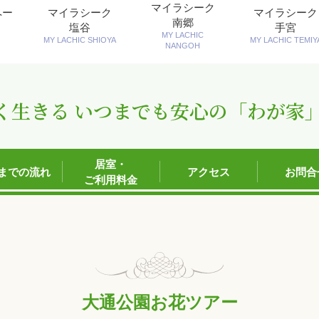
マイラシーク
ペー
マイラシーク
マイラシーク
南郷
塩谷
手宮
MY LACHIC
MY LACHIC SHIOYA
MY LACHIC TEMIY
NANGOH
く生きる いつまでも安心の「わが家
居室・
までの流れ
アクセス
お問合
ご利用料金
大通公園お花ツアー