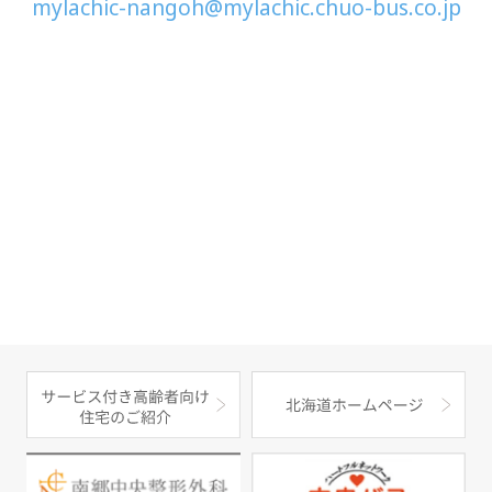
mylachic-nangoh@mylachic.chuo-bus.co.jp