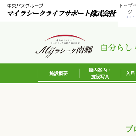
トップ
ジ
TOP
自分らし
館内案内・
施設概要
入居
施設写真
ブ