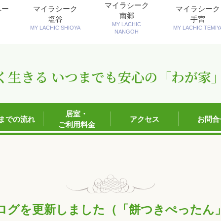
マイラシーク
ペー
マイラシーク
マイラシーク
南郷
塩谷
手宮
MY LACHIC
MY LACHIC SHIOYA
MY LACHIC TEMIY
NANGOH
く生きる いつまでも安心の「わが家
居室・
までの流れ
アクセス
お問合
ご利用料金
ログを更新しました（「餅つきぺったん