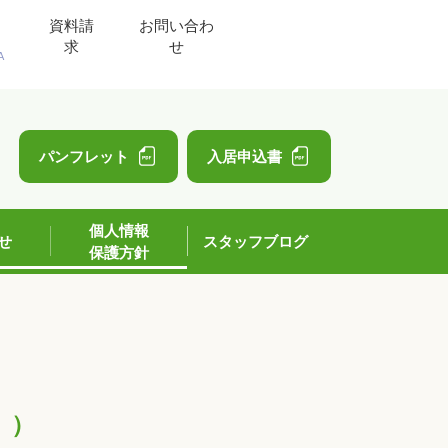
資料請
お問い合わ
求
せ
A
」
パンフレット
入居申込書
個人情報
せ
スタッフブログ
保護方針
」）