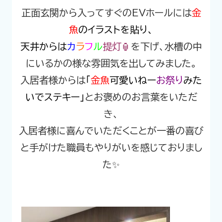
正面玄関から入ってすぐのEVホールには
金
魚
のイラスト
を貼り、
天井からは
カ
ラ
フ
ル
提灯🏮
を下げ、水槽の中
にいるかの様な雰囲気を出してみました。
入居者様からは
「
金魚
可愛いねー
お祭り
みた
いでステキー」
とお褒めのお言葉をいただ
き、
入居者様に喜んでいただくことが一番の喜び
と手がけた職員もやりがいを感じておりまし
た✨