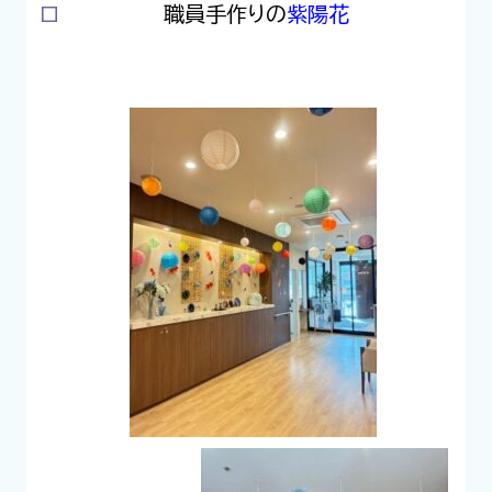
ロ
職員手作りの
紫陽花