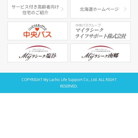
COPYRIGHT My Lachic Life Support Co., Ltd. ALL RIGHT
RESERVED.