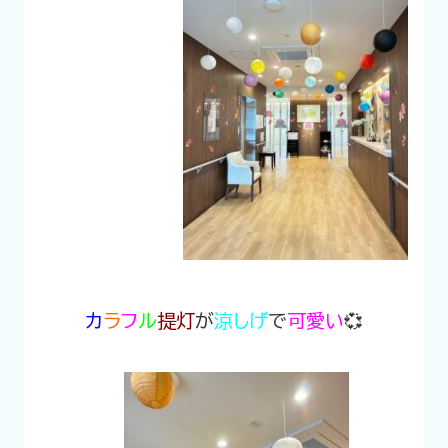
カ
ラ
フ
ル
提灯
が
涼しげ
で
可愛い
💞