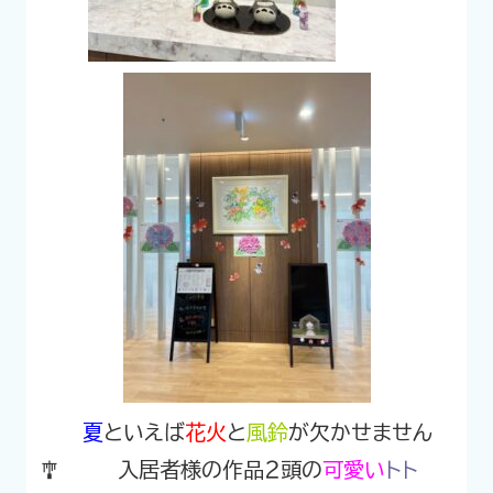
夏
といえば
花火
と
風鈴
が欠かせません
🎐
入居者様の作品２頭の
可愛い
トト