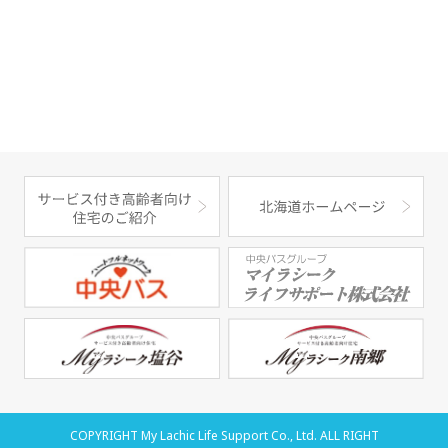
COPYRIGHT My Lachic Life Support Co., Ltd. ALL RIGHT