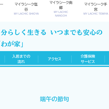
マイラシーク南
ー
マイラシーク塩
マイラシーク手
郷
谷
宮
MY LACHIC
MY LACHIC SHIOYA
MY LACHIC TEMIYA
NANGOH
自分らしく生きる いつまでも安心の
「わが家」
入居までの
介護保険
アクセス
流れ
サービス
端午の節句