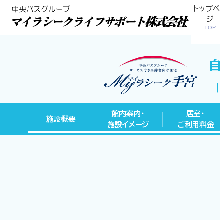
トップペ
ジ
TOP
館内案内・
居室・
施設概要
施設イメージ
ご利用料金