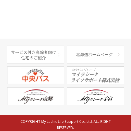
COPYRIGHT My Lachic Life Support Co., Ltd. ALL RIGHT
RESERVED.