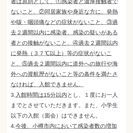
者は原則として、①感染者と濃厚接触者で
ないこと、②同居家族や身近な方に、発熱
や咳・咽頭痛などの症状がないこと、③過
去２週間以内に感染者、感染の疑いがある
者との接触がないこと、④過去２週間以内
に発熱（３７℃以上）等の症状がないこ
と、⑤過去２週間以内に道外への旅行や海
外への渡航歴がないこと等の条件を満たさ
なければ、入館できません。
3.
入館時間は15分以内
とし、１度にお一人
までとさせていただきます。また、小学生
以下の入館（面会）はできません。
4.
今後、小樽市内において感染者数の増加