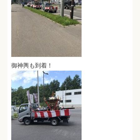
御神輿も到着！