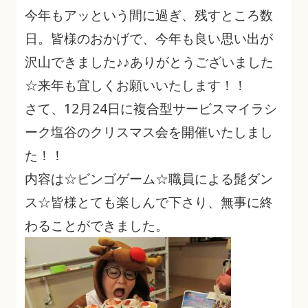
今年もアッという間に過ぎ、残すところ数
日。皆様のおかげで、今年も良い思い出が
沢山できました♪♪ありがとうございました
☆
来年も宜しくお願いいたします！！
さて、12月24日に
複合型サービスマイラシ
ーク塩谷
の
クリスマス会を開催いたしまし
た
！！
内容は☆ビンゴゲーム☆職員による髭ダン
ス☆皆様とても楽しんで下さり、無事に終
わることができました。