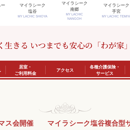
マイラシーク
ペー
マイラシーク
マイラシーク
南郷
塩谷
手宮
MY LACHIC
MY LACHIC SHIOYA
MY LACHIC TEMIY
NANGOH
く生きる いつまでも安心の「わが家
居室・
各種介護保険・
れ
アクセス
ご利用料金
サービス
マス会開催 マイラシーク塩谷複合型