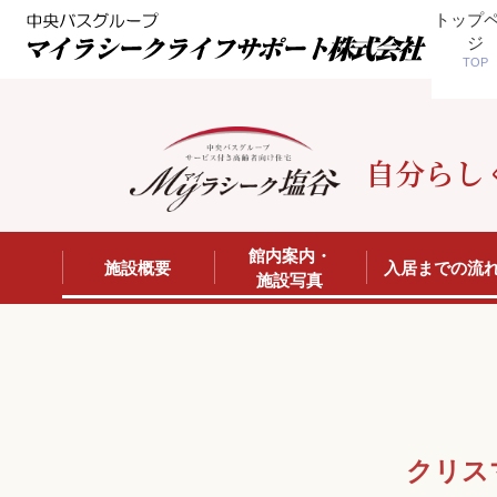
トップ
ジ
TOP
自分らし
館内案内・
施設概要
入居までの流
施設写真
クリス