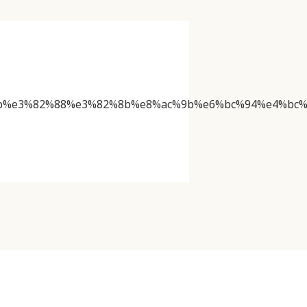
b%e3%82%88%e3%82%8b%e8%ac%9b%e6%bc%94%e4%bc%