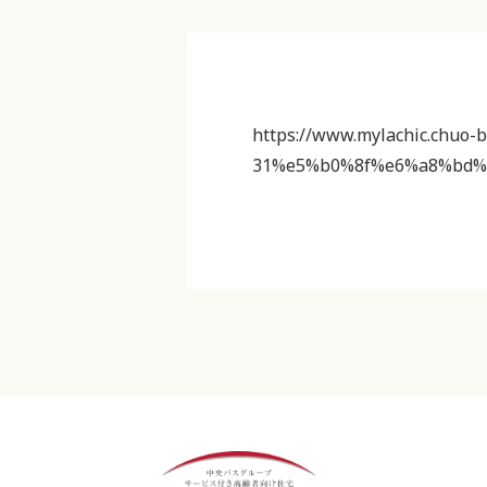
https://www.mylachic.chuo-b
31%e5%b0%8f%e6%a8%bd%