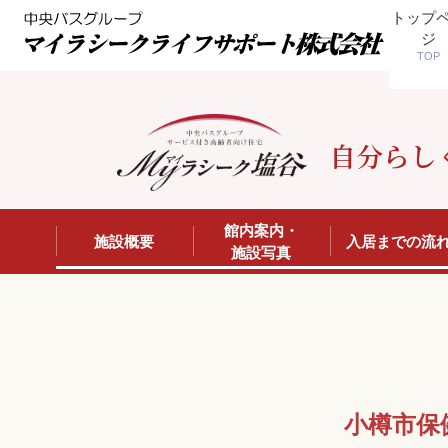
トップ
ジ
TOP
自分らし
館内案内・
施設概要
入居までの流
施設写真
小樽市保