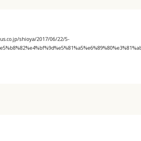
us.co.jp/shioya/2017/06/22/5-
e5%b8%82%e4%bf%9d%e5%81%a5%e6%89%80%e3%81%a