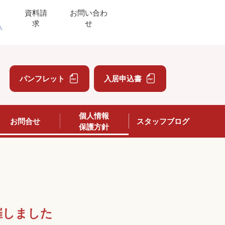
資料請
お問い合わ
求
せ
A
」
パンフレット
入居申込書
個人情報
お問合せ
スタッフブログ
保護方針
催しました