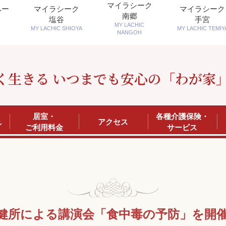
マイラシーク
ペー
マイラシーク
マイラシーク
南郷
塩谷
手宮
MY LACHIC
MY LACHIC SHIOYA
MY LACHIC TEMIY
NANGOH
く生きる いつまでも安心の「わが家
居室・
各種介護保険・
れ
アクセス
ご利用料金
サービス
健所による講演会「食中毒の予防」を開