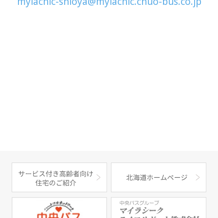
mylachic-shioya@mylachic.chuo-bus.co.jp