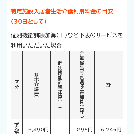
特定施設入居者生活介護利用料金の目安
(30日として)
個別機能訓練加算(Ⅰ)など下表のサービスを
利用いただいた場合
介護職員等
個別機能訓練
基本介護費
処遇改善加算(Ⅱロ)
区分
計
加算(Ⅰ)
要支援１
5,490円
895円
6,745円