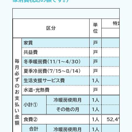
特定施設
単
区分
位
家賃
戸
共益費
戸
毎
冬季暖房費（11/1～4/30）
戸
月
夏季冷房費（7/15～8/14）
戸
必
ず
生活支援サービス費
1人
の
水道・光熱費
戸
お
支
冷暖房使用月
1人
払
小計①
その他の月
1人
い
金
食費②
1人
52,470 
額
合計
冷暖房使用月
1人