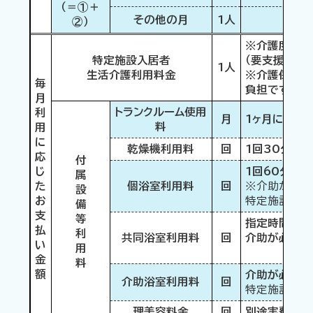
（＝①＋
その他の月
1人
②）
※介護度によ
特定施設入居者
（要支援1～要
1人
生活介護利用料金
※介護保険負
毎
負担です
月
トランクルーム使用
利
月
1ヶ月につき、1
料
用
に
乾燥機利用料
回
1回30分につ
応
付
じ
1回60分につ
属
た
個浴室利用料
回
※介助が必要な
設
お
特定施設入居
備
支
等
指定時間内無
払
利
共同浴室利用料
回
介助が必要な
い
用
金
料
額
介助が必要な方
介助浴室利用料
回
特定施設入居
理美容料金
回
別途実費
（別