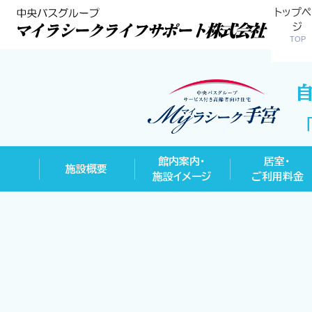
トップペ
ジ
TOP
館内案内・
居室・
施設概要
施設イメージ
ご利用料金