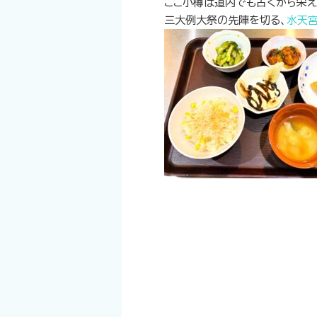
ここ小樽は道内でも古くから栄え
三大例大祭の先陣を切る、
水天