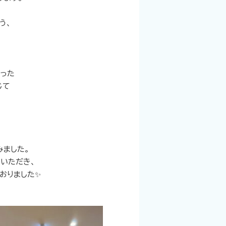
う、
。
った
じて
みました。
いただき、
おりました✨