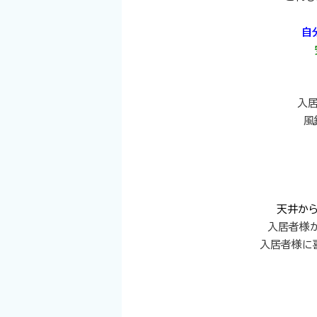
自
入
風
天井か
入居者様
入居者様に