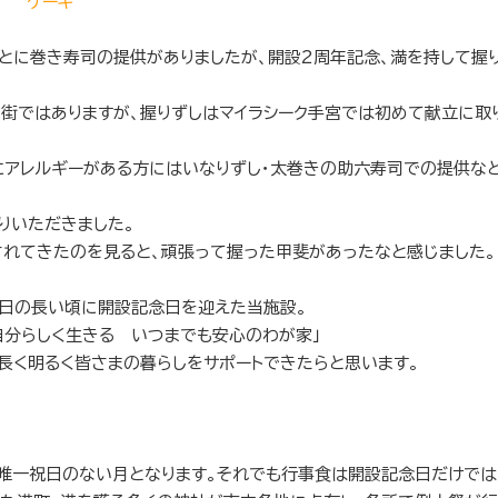
ケーキ
とに巻き寿司の提供がありましたが、開設2周年記念、満を持して握
街ではありますが、握りずしはマイラシーク手宮では初めて献立に取
にアレルギーがある方にはいなりずし・太巻きの助六寿司での提供な
りいただきました。
れてきたのを見ると、頑張って握った甲斐があったなと感じました。
番日の長い頃に開設記念日を迎えた当施設。
自分らしく生きる いつまでも安心のわが家」
長く明るく皆さまの暮らしをサポートできたらと思います。
唯一祝日のない月となります。それでも行事食は開設記念日だけでは