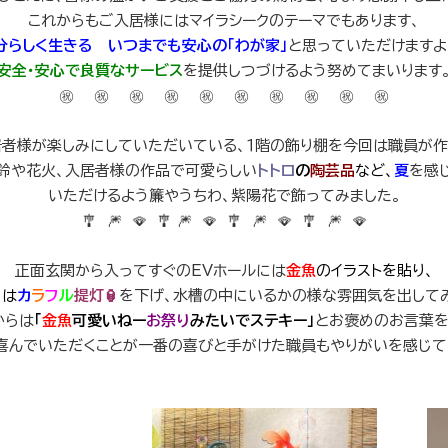
これからもご入居様にはマイラシークのテーマでもあります、
分らしく生きる いつまでも安心の「わが家」
と思っていただけますよ
安全・安心で良質なサービス
を提供しつづけるよう努めてまいります
㊗️ ㊗️ ㊗️ ㊗️ ㊗️ ㊗️ ㊗️ ㊗️ ㊗️ ㊗️
居者様が楽しみにしていただいている、１階の飾り棚を今回は職員が作
鈴や花火、入居者様の作品で可愛らしい
トトロ
の
陶芸品
など、
夏
を感
いただけるよう簾やうちわ、紫陽花で飾ってみました。
🎐 🎆 🪭 🎐 🎆 🪭 🎐 🎆 🪭 🎐 🎆 🪭
正面玄関から入ってすぐのEVホールには
金魚
のイラスト
を貼り、
らは
カ
ラ
フ
ル
提灯🏮
を下げ、水槽の中にいるかの様な雰囲気を出して
からは
「
金魚
可愛いねー
お祭り
みたいでステキー」
とお褒めのお言葉を
喜んでいただくことが一番の喜びと手がけた職員もやりがいを感じて