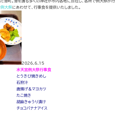
た港町。港を護る多くの神社が市内各地に点在し、各所で例大祭が行
宮例大祭
にあわせて、行事食を提供いたしました。
2026.6.15
水天宮例大祭行事食
とうきび焼きめし
石狩汁
唐揚げ＆マヨカツ
たこ焼き
胡麻きゅうり漬け
チョコバナナアイス