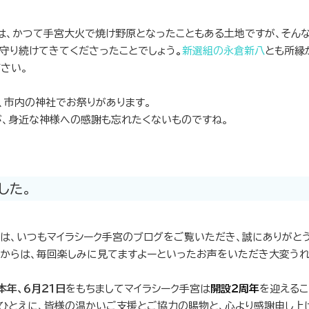
は、かつて手宮大火で焼け野原となったこともある土地ですが、そん
守り続けてきてくださったことでしょう
。
新選組の永倉新八
とも所縁
さい。
、市内の神社でお祭りがあります。
、身近な神様への感謝も忘れたくないものですね。
した。
は、いつもマイラシーク手宮のブログをご覧いただき、誠にありがと
からは、毎回楽しみに見てますよーといったお声をいただき大変うれ
本年、６月２１日
をもちましてマイラシーク手宮は
開設２
周年
を迎えるこ
ひとえに、皆様の温かいご支援とご協力の賜物と、心より感謝申し上