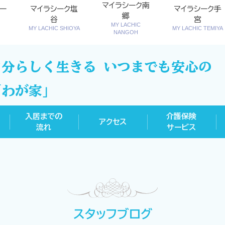
マイラシーク南
ー
マイラシーク塩
マイラシーク手
郷
谷
宮
MY LACHIC
MY LACHIC SHIOYA
MY LACHIC TEMIYA
NANGOH
自分らしく生きる いつまでも安心の
「わが家」
入居までの
介護保険
アクセス
流れ
サービス
スタッフブログ