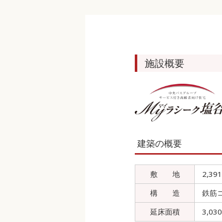
施設概要
建築の概要
敷 地
2,3
構 造
鉄筋
延床面積
3,03