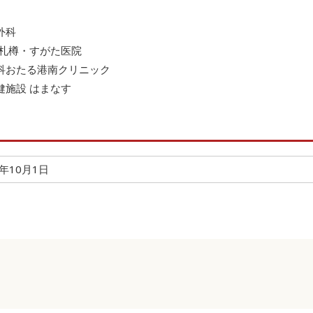
外科
 札樽・すがた医院
科おたる港南クリニック
健施設 はまなす
年10月1日