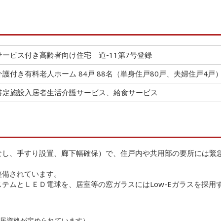
サービス付き高齢者向け住宅 道-11第7号登録
介護付き有料老人ホーム 84戸 88名（単身住戸80戸、夫婦住戸4戸
特定施設入居者生活介護サービス、給食サービス
なし、手すり設置、廊下幅確保）で、住戸内や共用部の要所には緊
整備されています。
テムとＬＥＤ電球を、居室等の窓ガラスにはLow-Eガラスを採用
居資格が定められています）