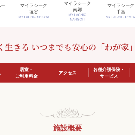
マイラシーク
ペー
マイラシーク
マイラシーク
南郷
塩谷
手宮
MY LACHIC
MY LACHIC SHIOYA
MY LACHIC TEMIY
NANGOH
く生きる いつまでも安心の「わが家
居室・
各種介護保険・
れ
アクセス
ご利用料金
サービス
施設概要