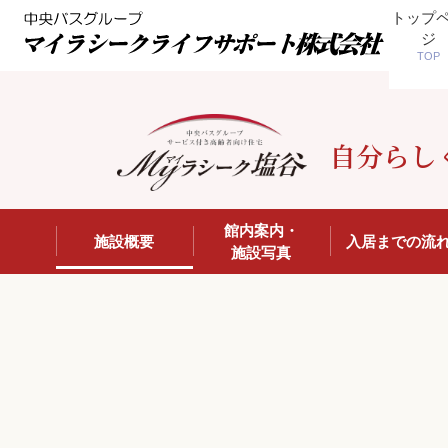
トップ
ジ
TOP
自分らし
館内案内・
施設概要
入居までの流
施設写真