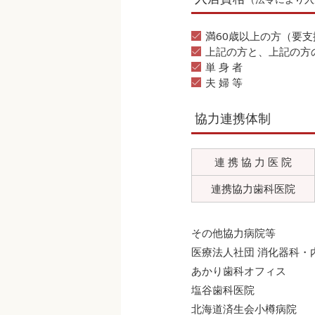
満60歳以上の方（要
上記の方と、上記の方
単 身 者
夫 婦 等
協力連携体制
連 携 協 力 医 院
連携協力歯科医院
その他協力病院等
医療法人社団 消化器科・
あかり歯科オフィス
塩谷歯科医院
北海道済生会小樽病院