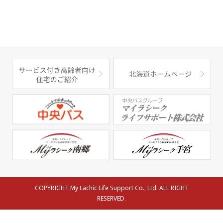
COPYRIGHT My Lachic Life Support Co., Ltd. ALL RIGHT
RESERVED.